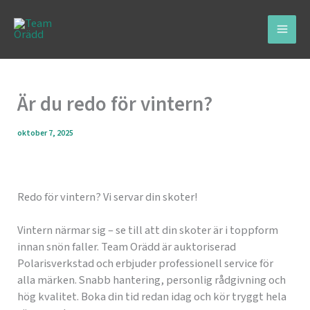
Hoppa
Main
till
Men
innehåll
Är du redo för vintern?
oktober 7, 2025
Redo för vintern? Vi servar din skoter!
Vintern närmar sig – se till att din skoter är i toppform
innan snön faller. Team Orädd är auktoriserad
Polarisverkstad och erbjuder professionell service för
alla märken. Snabb hantering, personlig rådgivning och
hög kvalitet. Boka din tid redan idag och kör tryggt hela